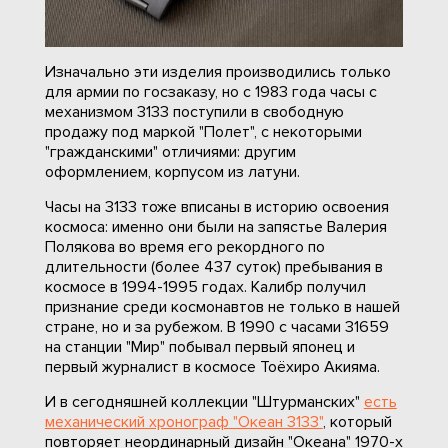
Изначально эти изделия производились только
для армии по госзаказу, но с 1983 года часы с
механизмом 3133 поступили в свободную
продажу под маркой "Полет", с некоторыми
"гражданскими" отличиями: другим
оформлением, корпусом из латуни.
Часы на 3133 тоже вписаны в историю освоения
космоса: именно они были на запястье Валерия
Полякова во время его рекордного по
длительности (более 437 суток) пребывания в
космосе в 1994-1995 годах. Калибр получил
признание среди космонавтов не только в нашей
стране, но и за рубежом. В 1990 с часами 31659
на станции "Мир" побывал первый японец и
первый журналист в космосе Тоёхиро Акияма.
И в сегодняшней коллекции "Штурманских"
есть
механический хронограф "Океан 3133"
, который
повторяет неординарный дизайн "Океана" 1970-х