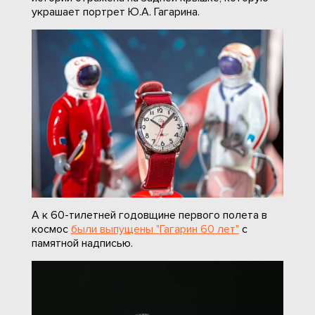
украшает портрет Ю.А. Гагарина.
А к 60-тилетней годовщине первого полета в
космос
были выпущены "Гагарин 60 лет"
с
памятной надписью.