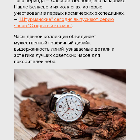
того периода – Алексее Леонове, его напарнике
Павле Беляеве и их коллегах, которые
участвовали в первых космических экспедициях,
–
"Штурманские" сегодня выпускают серию
часов "Открытый космос"
.
Часы данной коллекции объединяет
мужественный графичный дизайн,
выдержанность линий, узнаваемые детали и
эстетика лучших советских часов для
покорителей неба.