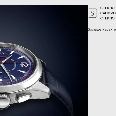
СТЕКЛО
САПФИР
СТЕКЛО
Больше
характе